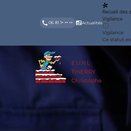
Recueil des 
Vigilance
06 81 1
Actualités
* ** **
Vigilance
Ce statut es